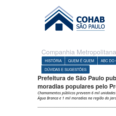
Ir para o conteúdo principal
1
Ir para o menu
Companhia Metropolitana
HISTÓRIA
QUEM É QUEM
ABC DO
DÚVIDAS E SUGESTÕES
Prefeitura de São Paulo publ
moradias populares pelo P
Chamamentos públicos preveem 6 mil unidades
Água Branca e 1 mil moradias na região do Ja
___________________________________________