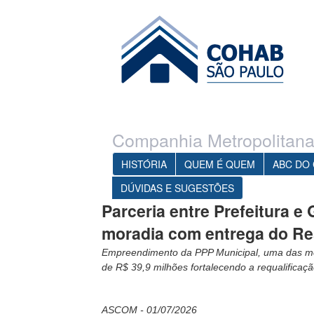
Ir para o conteúdo principal
1
Ir para o menu
Companhia Metropolitana
HISTÓRIA
QUEM É QUEM
ABC DO
DÚVIDAS E SUGESTÕES
Parceria entre Prefeitura 
moradia com entrega do Res
Empreendimento da PPP Municipal, uma das mo
de R$ 39,9 milhões fortalecendo a requalificaç
ASCOM - 01/07/2026